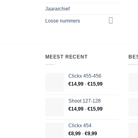
Jaararchief
Losse nummers
MEEST RECENT
BE
Clickx 455-456
Prijsklasse:
€
14,99
-
€
15,99
€14,99
tot
Shoot 127-128
€15,99
Prijsklasse:
€
14,99
-
€
15,99
€14,99
tot
Clickx 454
€15,99
Prijsklasse:
€
8,99
-
€
9,99