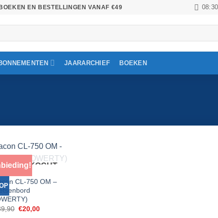
08:30
BOEKEN EN BESTELLINGEN VANAF €49
BONNEMENTEN
JAARARCHIEF
BOEKEN
bieding!
UITVERKOCHT
Toevoegen
TIE
aan
acon CL-750 OM –
verlanglijst
OP
etsenbord
QWERTY)
Oorspronkelijke
Huidige
89,90
€
20,00
prijs
prijs