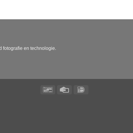
 fotografie en technologie.
Bancontact
Credit
IDeal
Card