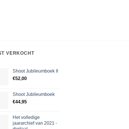
was:
is:
€89,90.
€20,00.
ST VERKOCHT
Shoot Jubileumboek II
€
52,00
Shoot Jubileumboek
€
44,95
Het volledige
jaararchief van 2021 -
digitaal