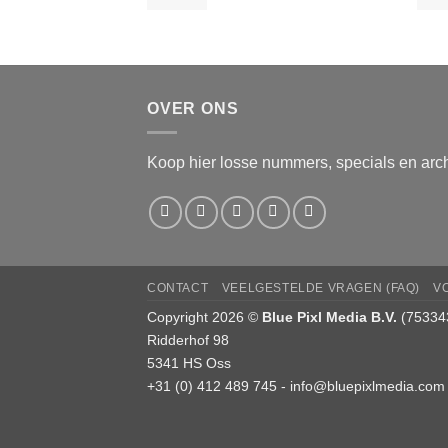
€8,99
tot
€9,99
OVER ONS
Koop hier losse nummers, specials en arch
CONTACT
VEELGESTELDE VRAGEN (FAQ)
V
Copyright 2026 ©
Blue Pixl Media B.V.
(75334
Ridderhof 98
5341 HS Oss
+31 (0) 412 489 745 -
info@bluepixlmedia.com