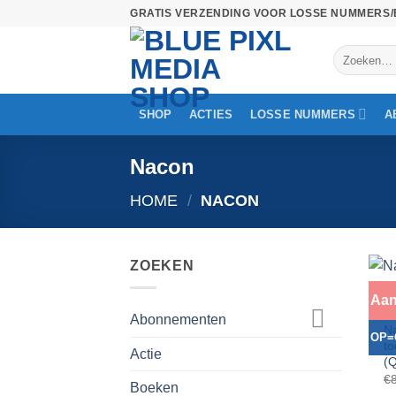
Ga
GRATIS VERZENDING VOOR LOSSE NUMMERS/
naar
Zoeken
inhoud
naar:
SHOP
ACTIES
LOSSE NUMMERS
A
Nacon
HOME
/
NACON
ZOEKEN
+
Aan
AC
Abonnementen
N
OP=
to
Actie
(
€
Boeken