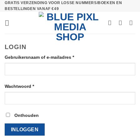
GRATIS VERZENDING VOOR LOSSE NUMMERS/BOEKEN EN
Ga
BESTELLINGEN VANAF €49
naar
inhoud
LOGIN
Vereist
Gebruikersnaam of e-mailadres
*
Vereist
Wachtwoord
*
Onthouden
INLOGGEN