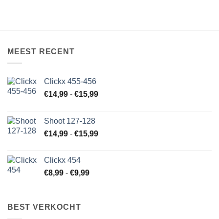
MEEST RECENT
Clickx 455-456
Prijsklasse:
€
14,99
-
€
15,99
€14,99
tot
Shoot 127-128
€15,99
Prijsklasse:
€
14,99
-
€
15,99
€14,99
tot
Clickx 454
€15,99
Prijsklasse:
€
8,99
-
€
9,99
€8,99
tot
€9,99
BEST VERKOCHT