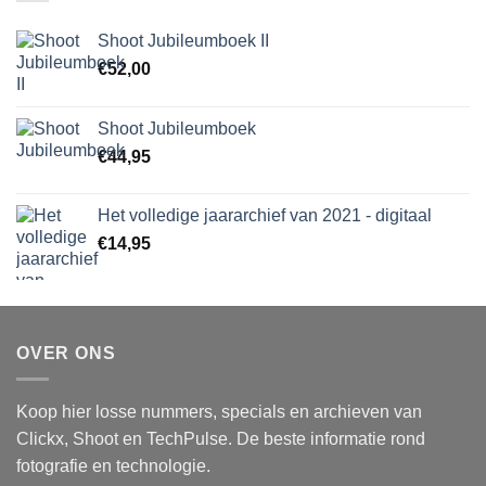
Shoot Jubileumboek II
€
52,00
Shoot Jubileumboek
€
44,95
Het volledige jaararchief van 2021 - digitaal
€
14,95
OVER ONS
Koop hier losse nummers, specials en archieven van
Clickx, Shoot en TechPulse. De beste informatie rond
fotografie en technologie.