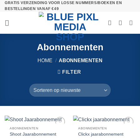
GRATIS VERZENDING VOOR LOSSE NUMMERS/BOEKEN EN
Ga
BESTELLINGEN VANAF €49
naar
inhoud
Abonnementen
HOME
/
ABONNEMENTEN
FILTER
ABONNEMENTEN
ABONNEMENTEN
Toevoegen
Toevoegen
Shoot Jaarabonnement
Clickx jaarabonnement
aan
aan
verlanglijst
verlanglijst