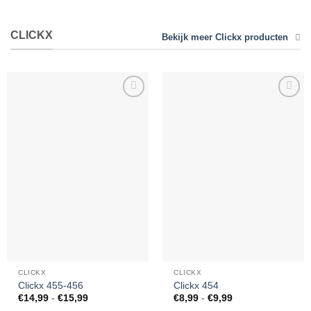
€14,99
€8,99
tot
tot
€15,99
€9,99
CLICKX
Bekijk meer Clickx producten
Toevoegen
Toevoegen
aan
aan
verlanglijst
verlanglijst
CLICKX
CLICKX
Clickx 455-456
Clickx 454
Prijsklasse:
Prijsklasse:
€
14,99
-
€
15,99
€
8,99
-
€
9,99
€14,99
€8,99