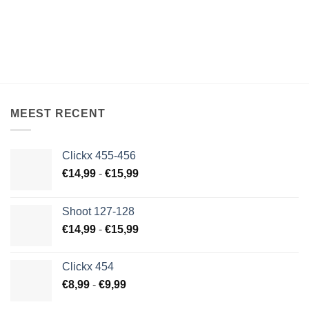
tot
tot
€15,99
€9,99
MEEST RECENT
Clickx 455-456
Prijsklasse:
€
14,99
-
€
15,99
€14,99
tot
Shoot 127-128
€15,99
Prijsklasse:
€
14,99
-
€
15,99
€14,99
tot
Clickx 454
€15,99
Prijsklasse:
€
8,99
-
€
9,99
€8,99