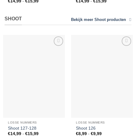
Prijsklasse:
Prijsklasse:
€
14,99
-
€
15,99
€
14,99
-
€
15,99
€14,99
€14,99
tot
tot
€15,99
€15,99
SHOOT
Bekijk meer Shoot producten
Toevoegen
Toevoegen
aan
aan
verlanglijst
verlanglijst
LOSSE NUMMERS
LOSSE NUMMERS
Shoot 127-128
Shoot 126
Prijsklasse:
Prijsklasse:
€
14,99
-
€
15,99
€
8,99
-
€
9,99