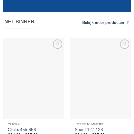
NET BINNEN
Bekijk meer producten
Toevoegen
Toevoegen
aan
aan
verlanglijst
verlanglijst
CLICKX
LOSSE NUMMERS
Clickx 455-456
Shoot 127-128