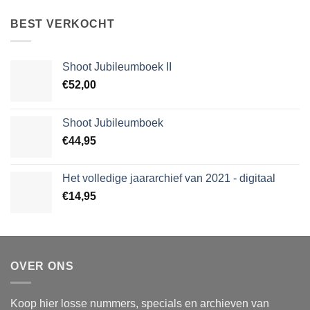
tot
€9,99
BEST VERKOCHT
Shoot Jubileumboek II
€
52,00
Shoot Jubileumboek
€
44,95
Het volledige jaararchief van 2021 - digitaal
€
14,95
OVER ONS
Koop hier losse nummers, specials en archieven van