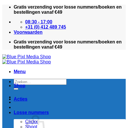
Ga
Gratis verzending voor losse nummers/boeken en
naar
bestellingen vanaf €49
inhoud
08:30 - 17:00
+31 (0) 412 489 745
Voorwaarden
Gratis verzending voor losse nummers/boeken en
bestellingen vanaf €49
Menu
Zoeken
Shop
naar:
Acties
Losse nummers
Clickx
Shoot