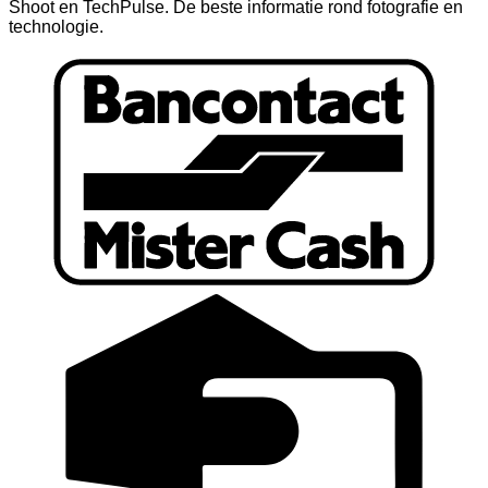
Shoot en TechPulse. De beste informatie rond fotografie en
technologie.
B
C
C