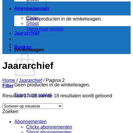
Abonnementen
Clickx
Geen producten in de winkelwagen.
Shoot
Terug naar winkel
Jaararchief
Boeken
Winkelwagen
Jaararchief
Home
/
Jaararchief
/
Pagina 2
Geen producten in de winkelwagen.
Filter
Terug naar winkel
Gesortee
Resultaat 17–18 van de 18 resultaten wordt getoond
op
nieuwste
Zoeken
Abonnementen
Clickx abonnementen
Shoot abonnementen