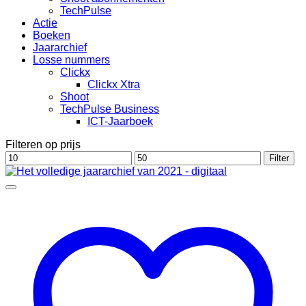
TechPulse
Actie
Boeken
Jaararchief
Losse nummers
Clickx
Clickx Xtra
Shoot
TechPulse Business
ICT-Jaarboek
Filteren op prijs
Min.
Max.
Filter
prijs
prijs