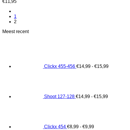
€
11,95
1
2
Meest recent
Prijsklass
€14,99
tot
€15,99
Clickx 455-456
€
14,99
-
€
15,99
Prijsklasse
€14,99
tot
€15,99
Shoot 127-128
€
14,99
-
€
15,99
Prijsklasse:
€8,99
tot
€9,99
Clickx 454
€
8,99
-
€
9,99