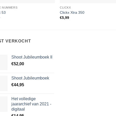
E NUMMERS
CLICKX
t 53
Clickx Xtra 350
9
€
5,99
ST VERKOCHT
Shoot Jubileumboek II
€
52,00
Shoot Jubileumboek
€
44,95
Het volledige
jaararchief van 2021 -
digitaal
€
14,95