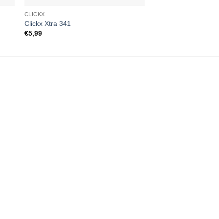
CLICKX
LOSSE NUMMERS
Clickx Xtra 341
Shoot 52 (enkel PDF
€
5,99
€
4,99