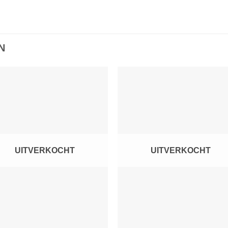
N
Toevoegen
Toevoe
aan
aan
verlanglijst
verlangli
UITVERKOCHT
UITVERKOCHT
+