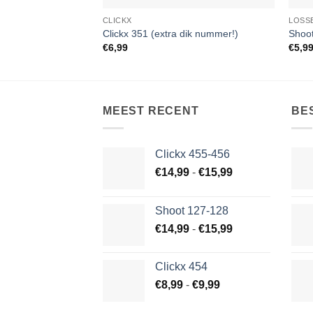
CLICKX
LOSS
Clickx 351 (extra dik nummer!)
Shoo
€
6,99
€
5,9
MEEST RECENT
BE
Clickx 455-456
Prijsklasse:
€
14,99
-
€
15,99
€14,99
tot
Shoot 127-128
€15,99
Prijsklasse:
€
14,99
-
€
15,99
€14,99
tot
Clickx 454
€15,99
Prijsklasse:
€
8,99
-
€
9,99
€8,99