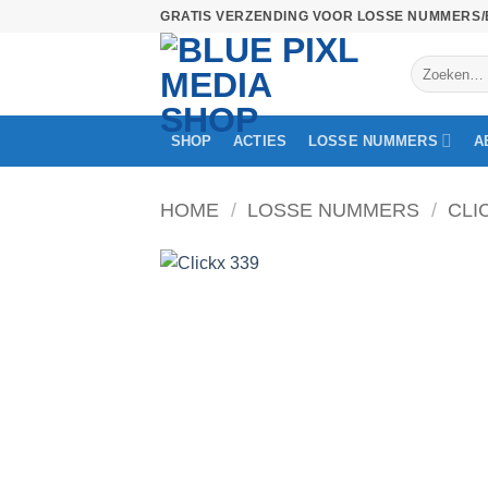
Ga
GRATIS VERZENDING VOOR LOSSE NUMMERS/
naar
Zoeken
inhoud
naar:
SHOP
ACTIES
LOSSE NUMMERS
A
HOME
/
LOSSE NUMMERS
/
CLI
Toevoeg
aan
verlangli