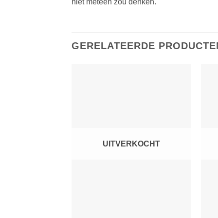
niet meteen zou denken.
GERELATEERDE PRODUCTE
Toevoegen
aan
verlanglijst
UITVERKOCHT
+
+