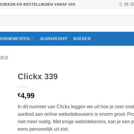
08:30
BOEKEN EN BESTELLINGEN VANAF €49
BONNEMENTEN
JAARARCHIEF
BOEKEN
CKX
Clickx 339
en
4,99
€
jst
In dit nummer van Clickx leggen we uit hoe je zeer sn
aanbod aan online websitebouwers is enorm groot. P
niet meer nodig. Met enige websitekennis, kan je een 
eens persoonlijk uit ziet.