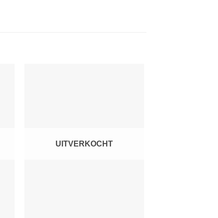
gen
Toevoegen
aan
jst
verlanglijst
UITVERKOCHT
+
+