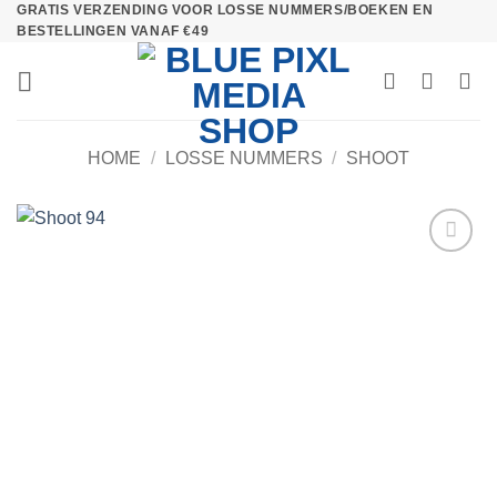
GRATIS VERZENDING VOOR LOSSE NUMMERS/BOEKEN EN
Ga
BESTELLINGEN VANAF €49
naar
inhoud
HOME
/
LOSSE NUMMERS
/
SHOOT
Toevoegen
aan
verlanglijst