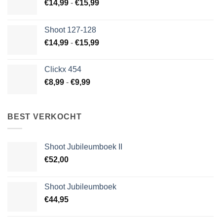
Prijsklasse:
€
14,99
-
€
15,99
€14,99
tot
Shoot 127-128
€15,99
Prijsklasse:
€
14,99
-
€
15,99
€14,99
tot
Clickx 454
€15,99
Prijsklasse:
€
8,99
-
€
9,99
€8,99
tot
€9,99
BEST VERKOCHT
Shoot Jubileumboek II
€
52,00
Shoot Jubileumboek
€
44,95