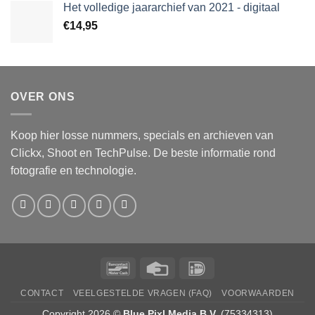
Het volledige jaararchief van 2021 - digitaal
€
14,95
OVER ONS
Koop hier losse nummers, specials en archieven van
Clickx, Shoot en TechPulse. De beste informatie rond
fotografie en technologie.
Bancontact
Credit
IDeal
Card
CONTACT
VEELGESTELDE VRAGEN (FAQ)
VOORWAARDEN
Copyright 2026 ©
Blue Pixl Media B.V.
(75334313)