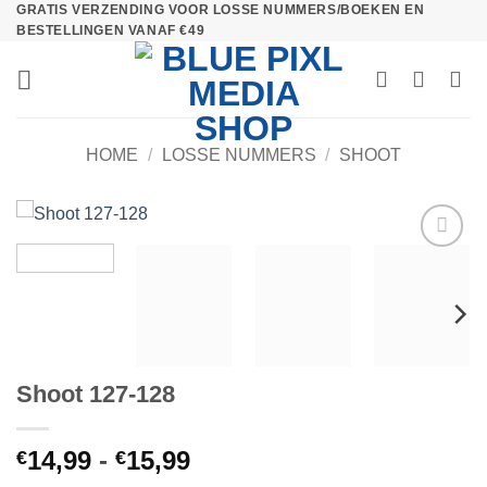
GRATIS VERZENDING VOOR LOSSE NUMMERS/BOEKEN EN
Ga
BESTELLINGEN VANAF €49
naar
inhoud
HOME
/
LOSSE NUMMERS
/
SHOOT
Toevoegen
aan
verlanglijst
Shoot 127-128
Prijsklasse:
14,99
-
15,99
€
€
€14,99