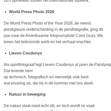
zich opmerken tussen het internationale topwerk.
World Press Photo 2026
De World Press Photo of the Year 2026, de meest
prestigieuze onderscheiding in de persfotografie, ging dit
jaar naar de Amerikaanse fotojournaliste Carol Guzy. We
tonen het bekroonde werk en het verhaal erachter.
Lieven Coudenys
Als
sportfotograaf
legt
Lieven
Coudenys
al
jaren
de
Paralymp
Dat
leverde
hem
op
technisch
,
fotografisch
en
menselijk
vlak
heel
wat
ervaring
op, die
hij
in
dit
nummer
met
ons
deelt
.
Natuur in beweging
De natuur staat nooit echt stil, en toch wordt ze vaak