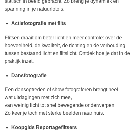
statisch in beeld gebracht. Zo breng je dynamiek en
spanning in je natuurfoto’s.
Actiefotografie met flits
Flitsen draait om beter licht en meer controle: over de
hoeveelheid, de kwaliteit, de richting en de verhouding
tussen bestaand licht en flitslicht. Ontdek hoe je dat in de
praktijk inzet.
Dansfotografie
Een
dansoptreden
of show
fotograferen
brengt
heel
wat
uitdagingen
met
zich
mee,
van
weinig
licht
tot
snel
bewegende
onderwerpen
.
Zo
keer
je
toch
met
sterke
beelden
naar
huis.
Koopgids Reportageflitsers