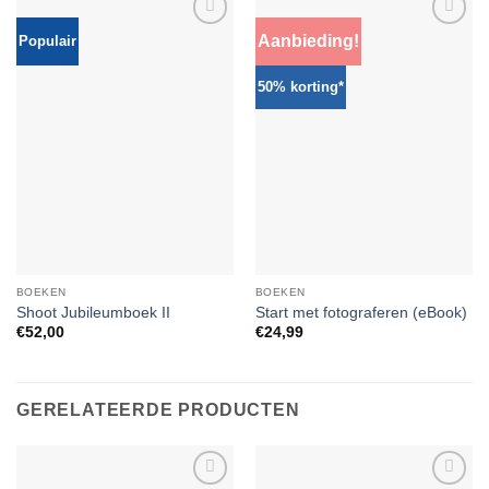
Aanbieding!
Populair
Toevoegen
Toevoegen
aan
aan
verlanglijst
verlanglijst
50% korting*
BOEKEN
BOEKEN
Shoot Jubileumboek II
Start met fotograferen (eBook)
€
52,00
€
24,99
GERELATEERDE PRODUCTEN