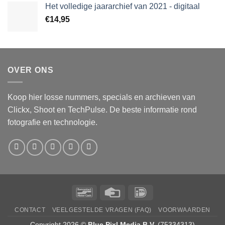
Het volledige jaararchief van 2021 - digitaal
€
14,95
OVER ONS
Koop hier losse nummers, specials en archieven van
Clickx, Shoot en TechPulse. De beste informatie rond
fotografie en technologie.
Bancontact
Credit
IDeal
Card
CONTACT
VEELGESTELDE VRAGEN (FAQ)
VOORWAARDEN
Copyright 2026 ©
Blue Pixl Media B.V.
(75334313)