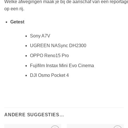
Welke
afwegingen
maak
je
bij
de
aanschaf
van
een
reportage
op
een
rij
.
Getest
Sony A7V
UGREEN NASync DH2300
OPPO Reno15 Pro
Fujifilm Instax Mini Evo Cinema
DJI Osmo Pocket 4
ANDERE SUGGESTIES…