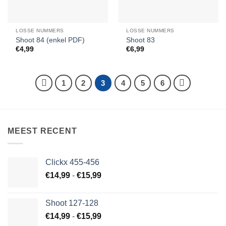
LOSSE NUMMERS
LOSSE NUMMERS
Shoot 84 (enkel PDF)
Shoot 83
€
4,99
€
6,99
1
2
3
4
5
6
MEEST RECENT
Clickx 455-456
Prijsklasse:
€
14,99
-
€
15,99
€14,99
tot
Shoot 127-128
€15,99
Prijsklasse:
€
14,99
-
€
15,99