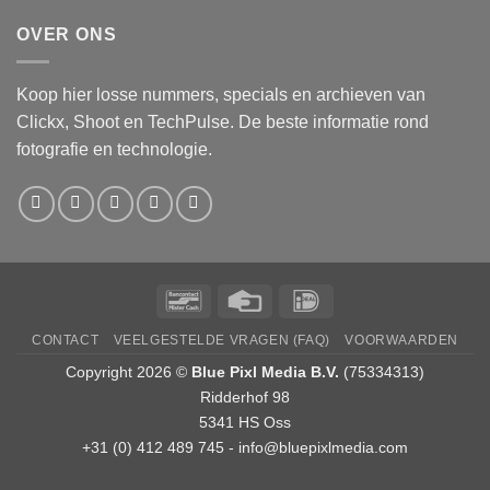
OVER ONS
Koop hier losse nummers, specials en archieven van
Clickx, Shoot en TechPulse. De beste informatie rond
fotografie en technologie.
Bancontact
Credit
IDeal
Card
CONTACT
VEELGESTELDE VRAGEN (FAQ)
VOORWAARDEN
Copyright 2026 ©
Blue Pixl Media B.V.
(75334313)
Ridderhof 98
5341 HS Oss
+31 (0) 412 489 745 -
info@bluepixlmedia.com