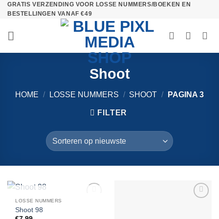
GRATIS VERZENDING VOOR LOSSE NUMMERS/BOEKEN EN
Ga
BESTELLINGEN VANAF €49
naar
inhoud
Shoot
HOME
/
LOSSE NUMMERS
/
SHOOT
/
PAGINA 3
FILTER
UITVERKOCHT
LOSSE NUMMERS
Toevoegen
Toevoegen
Shoot 98
aan
aan
€
7,99
verlanglijst
verlanglijst