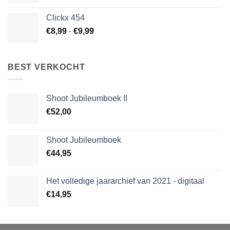
€14,99
tot
Clickx 454
€15,99
Prijsklasse:
€
8,99
-
€
9,99
€8,99
tot
€9,99
BEST VERKOCHT
Shoot Jubileumboek II
€
52,00
Shoot Jubileumboek
€
44,95
Het volledige jaararchief van 2021 - digitaal
€
14,95