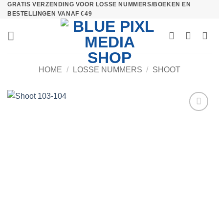
GRATIS VERZENDING VOOR LOSSE NUMMERS/BOEKEN EN
Ga
BESTELLINGEN VANAF €49
naar
inhoud
HOME
/
LOSSE NUMMERS
/
SHOOT
Toevoegen
aan
verlanglijst