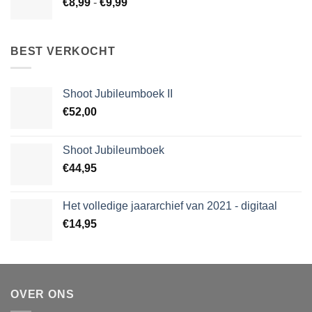
Prijsklasse:
€
8,99
-
€
9,99
€8,99
tot
€9,99
BEST VERKOCHT
Shoot Jubileumboek II
€
52,00
Shoot Jubileumboek
€
44,95
Het volledige jaararchief van 2021 - digitaal
€
14,95
OVER ONS